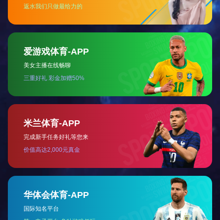
泗洲头“筑巢引凤”赋能工业强镇
2020/03/13
开云
手机
站官
方版
网站
登录
入口-
开云