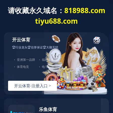
博骏
加热
设备
开云手机站官方版网站登录
入口
您的位置：
开云手机站官方版网站登录入口-开云(中国)
>
资讯中心
资讯中心