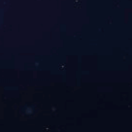
联系我们
地址：宁波市象山县泗洲头镇工业园区西溪路1号
邮编：315724
联系人：王 凯 135-6789-0195
邮箱：nbbjoven@126.com
扫码在线询价
（王凯）