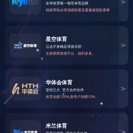
公司动态
󰀁
行业动态
󰀁
技术支持
󰀁
行业动态
公司产品将主要应用于电机、变压器、磨具
磨料、复合材料、航空航天
发布时间：
2020-02-04
点击量：
5851
公司产品将主要应用于电机、变压器、磨具磨料、复合材料、
航空航天、船舶工业等各种行业。公司以技术先进、质量过
硬、服务完善为根本...
返回