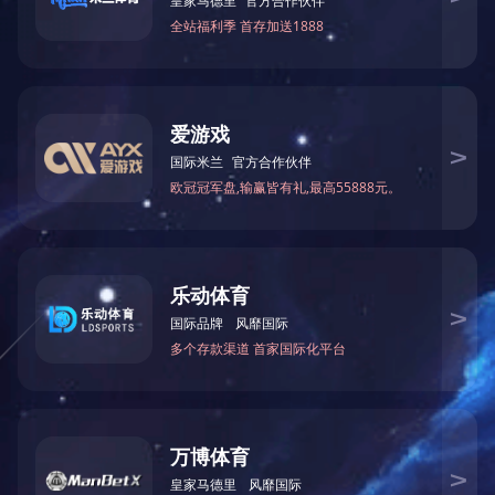
快速导航
开云手机站官方版网站登录入口-开云(中国)
产品中心
成功案例
资讯中心
技术支持
关于博骏
联系我们
联系我们
地址：宁波市象山县泗洲头镇工业园区西溪路1号