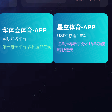
页
共有3条