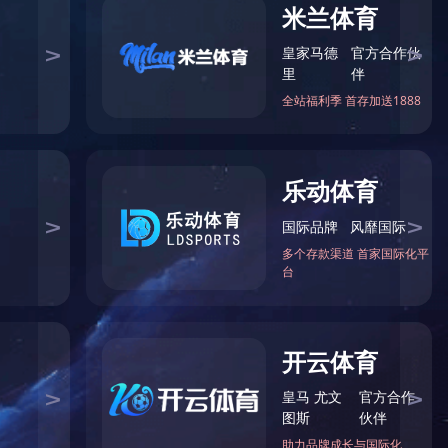
点击下载
点击下载
点击下载