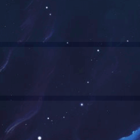
> 技术支持
持
JB 5520-1991干燥箱 技术条件
JB 5520-1991干燥箱 技术条件
JB 5520-1991干燥箱 技术条件