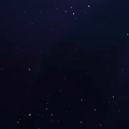
快速导航
联系我们
开云手机站官方版网站登录入
地址：宁波市象山县泗洲头镇工
口-开云(中国)
邮编：315724
产品中心
联系人：王 凯 135-6789-0195
成功案例
邮箱：nbbjoven@126.com
资讯中心
技术支持
关于博骏
联系我们