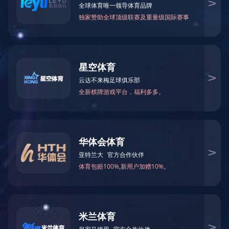
公司动态
󰀁
行业动态
󰀁
技术支持
󰀁
公司动态
喜讯！公司通过外企验厂审核
2020/06/09