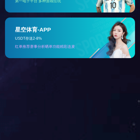
(中国)
上页
1
下页
尾页
共有4条
快速导航
开云手机站官方版网站登录入口-开云(中国)
产品中心
成功案例
资讯中心
技术支持
关于博骏
联系我们