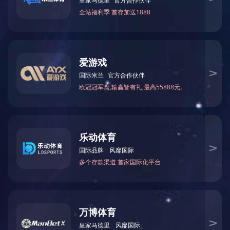
祝贺开云手机站官方版网站登录入口-开云(中国) 通过ISO9001质量认证
2020/06/09