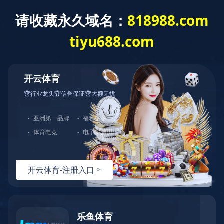
博骏
加热
设备
开云手机站官方版网站登录
入口
您的位置：
开云手机站官方版网站登录入口-开云(中国)
>
产品中心
产品中心