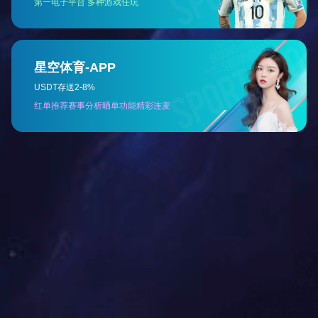
温度均匀性测试
开云
手机
站官
方版
网站