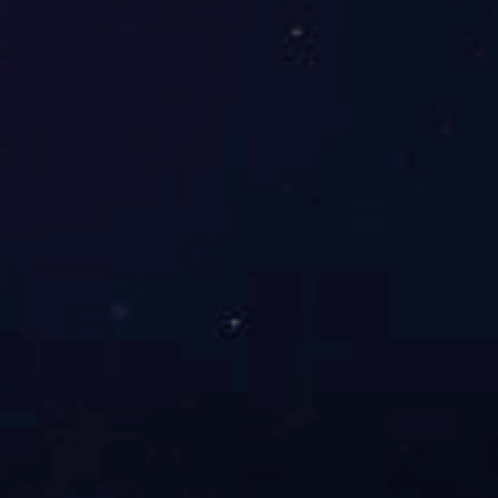
资讯中心
技术支持
关于博骏
联系我们
联系我们
地址：宁波市象山县泗洲头镇工业园区西溪路1号
邮编：315724
联系人：王 凯 135-6789-0195
邮箱：nbbjoven@126.com