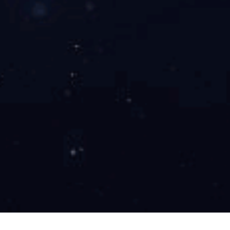
扫码在线询价
（王凯）
Copyright 2008-至今 开云手机站官方版网站登录入口-开云(中
国)
技术支持：
官方版网站登录入口-开云(中国)
电话
联系我们
E-mail