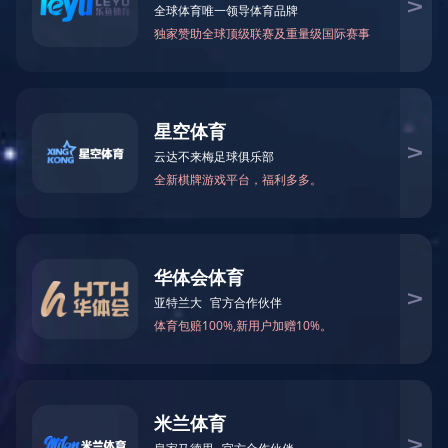

自动生产线

变压器行业固化炉

复合材料行业固化炉

电机行业固化炉

摩擦材料行业固化炉

电力行业固化炉

树脂砂轮行业固化炉

高温炉

隧道炉