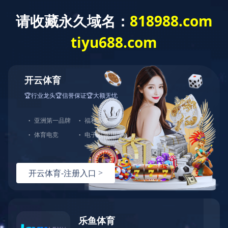
博骏
加热
设备
开云手机站官方版网站登录
入口
您的位置：
开云手机站官方版网站登录入口-开云(中国)
>
产品中心
产品中心