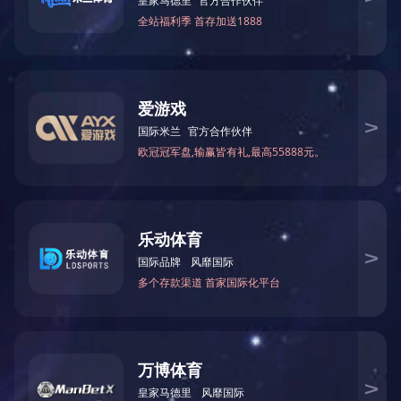

电子元器件烘箱

全不锈钢系列

非标设备

控制系统

配套装置

纺织烘干机

环保处理设备
摩擦材料行业固化炉