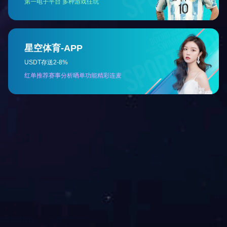
技术支持
关于博骏
联系我们
联系我们
地址：宁波市象山县泗洲头镇工业园区西溪路1号
邮编：315724
联系人：王 凯 135-6789-0195
邮箱：nbbjoven@126.com