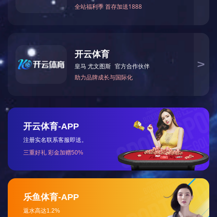
刹车片硬化处理炉
鼓式刹车片烘道
开云
手机
站官
方版
网站